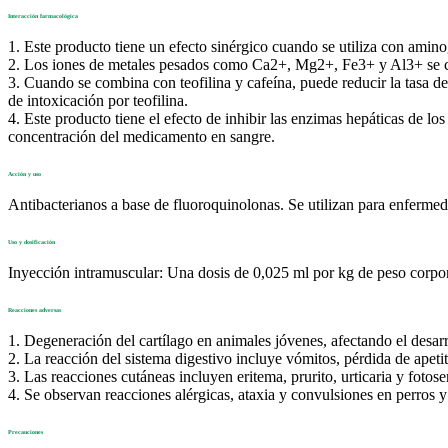
Interacción farmacológica
1. Este producto tiene un efecto sinérgico cuando se utiliza con amino
2. Los iones de metales pesados ​​como Ca2+, Mg2+, Fe3+ y Al3+ se c
3. Cuando se combina con teofilina y cafeína, puede reducir la tasa de
de intoxicación por teofilina.
4. Este producto tiene el efecto de inhibir las enzimas hepáticas de 
concentración del medicamento en sangre.
Acción y uso
Antibacterianos a base de fluoroquinolonas. Se utilizan para enfermed
Uso y dosificación
Inyección intramuscular: Una dosis de 0,025 ml por kg de peso corpora
Reacciones adversas
1. Degeneración del cartílago en animales jóvenes, afectando el desar
2. La reacción del sistema digestivo incluye vómitos, pérdida de apetit
3. Las reacciones cutáneas incluyen eritema, prurito, urticaria y fotose
4. Se observan reacciones alérgicas, ataxia y convulsiones en perros y
Precauciones