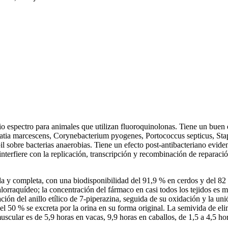
espectro para animales que utilizan fluoroquinolonas. Tiene un buen ef
erratia marcescens, Corynebacterium pyogenes, Portococcus septicus, S
 sobre bacterias anaerobias. Tiene un efecto post-antibacteriano eviden
interfiere con la replicación, transcripción y recombinación de reparaci
da y completa, con una biodisponibilidad del 91,9 % en cerdos y del 82
efalorraquídeo; la concentración del fármaco en casi todos los tejidos e
ión del anillo etílico de 7-piperazina, seguida de su oxidación y la uni
y el 50 % se excreta por la orina en su forma original. La semivida de el
uscular es de 5,9 horas en vacas, 9,9 horas en caballos, de 1,5 a 4,5 ho