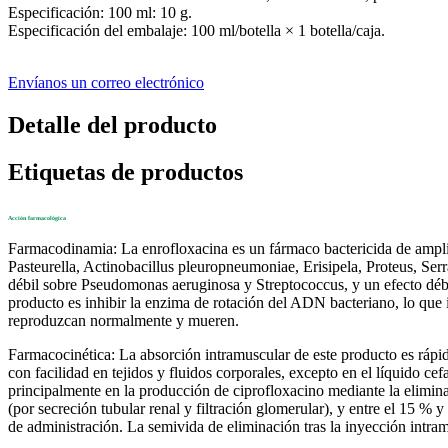
Especificación: 100 ml: 10 g.
Especificación del embalaje: 100 ml/botella × 1 botella/caja.
Envíanos un correo electrónico
Detalle del producto
Etiquetas de productos
Acción farmacológica
Farmacodinamia: La enrofloxacina es un fármaco bactericida de amplio 
Pasteurella, Actinobacillus pleuropneumoniae, Erisipela, Proteus, S
débil sobre Pseudomonas aeruginosa y Streptococcus, y un efecto débil
producto es inhibir la enzima de rotación del ADN bacteriano, lo que 
reproduzcan normalmente y mueren.
Farmacocinética: La absorción intramuscular de este producto es rápi
con facilidad en tejidos y fluidos corporales, excepto en el líquido c
principalmente en la producción de ciprofloxacino mediante la eliminac
(por secreción tubular renal y filtración glomerular), y entre el 15 % 
de administración. La semivida de eliminación tras la inyección intram