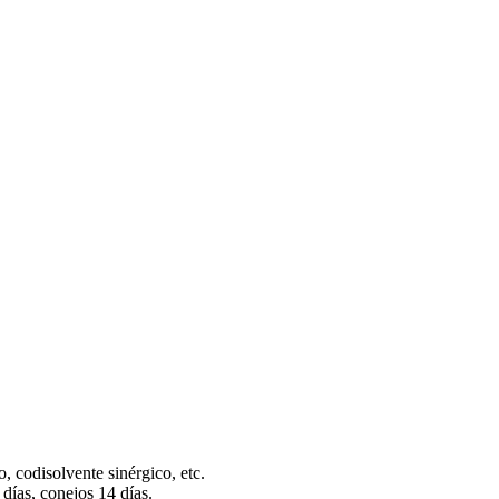
tos.
 codisolvente sinérgico, etc.
días, conejos 14 días.