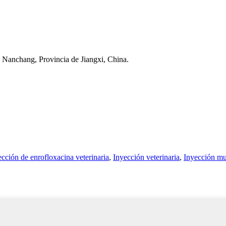
Nanchang, Provincia de Jiangxi, China.
ección de enrofloxacina veterinaria
,
Inyección veterinaria
,
Inyección mul