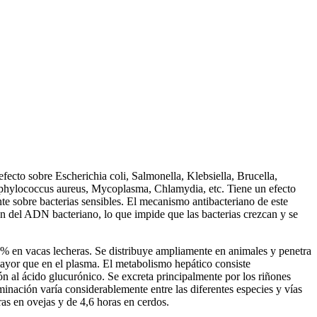
ecto sobre Escherichia coli, Salmonella, Klebsiella, Brucella,
taphylococcus aureus, Mycoplasma, Chlamydia, etc. Tiene un efecto
te sobre bacterias sensibles. El mecanismo antibacteriano de este
ón del ADN bacteriano, lo que impide que las bacterias crezcan y se
 % en vacas lecheras. Se distribuye ampliamente en animales y penetra
s mayor que en el plasma. El metabolismo hepático consiste
ón al ácido glucurónico. Se excreta principalmente por los riñones
iminación varía considerablemente entre las diferentes especies y vías
ras en ovejas y de 4,6 horas en cerdos.