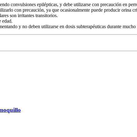
ciendo convulsiones epilépticas, y debe utilizarse con precaución en perr
ilizarlo con precaución, ya que ocasionalmente puede producir orina cri
es son irritantes transitorios.
e edad.
umentando y no deben utilizarse en dosis subterapéuticas durante mucho
 moquillo