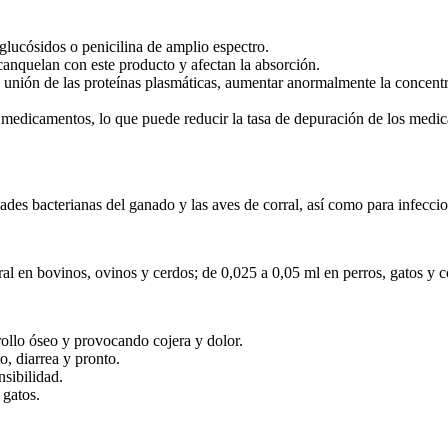
glucósidos o penicilina de amplio espectro.
anquelan con este producto y afectan la absorción.
 unión de las proteínas plasmáticas, aumentar anormalmente la concentra
los medicamentos, lo que puede reducir la tasa de depuración de los med
ades bacterianas del ganado y las aves de corral, así como para infecc
l en bovinos, ovinos y cerdos; de 0,025 a 0,05 ml en perros, gatos y con
rollo óseo y provocando cojera y dolor.
o, diarrea y pronto.
nsibilidad.
 gatos.