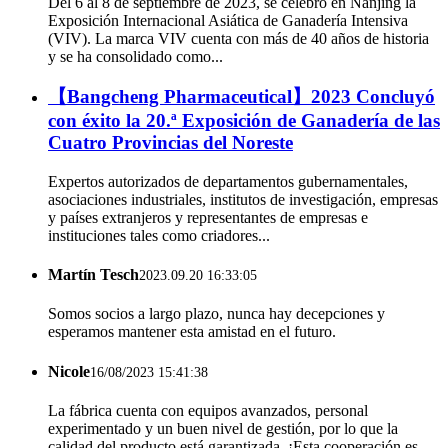
Del 6 al 8 de septiembre de 2023, se celebró en Nanjing la
Exposición Internacional Asiática de Ganadería Intensiva
(VIV). La marca VIV cuenta con más de 40 años de historia
y se ha consolidado como...
【Bangcheng Pharmaceutical】2023 Concluyó
con éxito la 20.ª Exposición de Ganadería de las
Cuatro Provincias del Noreste
Expertos autorizados de departamentos gubernamentales,
asociaciones industriales, institutos de investigación, empresas
y países extranjeros y representantes de empresas e
instituciones tales como criadores...
Martín Tesch
2023.09.20 16:33:05
Somos socios a largo plazo, nunca hay decepciones y
esperamos mantener esta amistad en el futuro.
Nicole
16/08/2023 15:41:38
La fábrica cuenta con equipos avanzados, personal
experimentado y un buen nivel de gestión, por lo que la
calidad del producto está garantizada. ¡Esta cooperación es