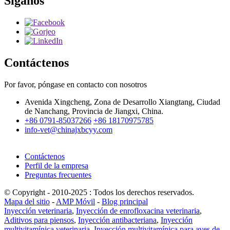
Síganos
Contáctenos
Por favor, póngase en contacto con nosotros
Avenida Xingcheng, Zona de Desarrollo Xiangtang, Ciudad
de Nanchang, Provincia de Jiangxi, China.
+86 0791-85037266
+86 18170975785
info-vet@chinajxbcyy.com
Contáctenos
Perfil de la empresa
Preguntas frecuentes
© Copyright - 2010-2025 : Todos los derechos reservados.
Mapa del sitio
-
AMP Móvil
-
Blog principal
Inyección veterinaria
,
Inyección de enrofloxacina veterinaria
,
Aditivos para piensos
,
Inyección antibacteriana
,
Inyección
multivitamínica veterinaria
,
Inyección multivitamínica para aves de